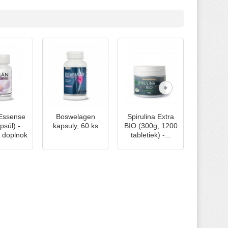
Essense
Boswelagen
Spirulina Extra
L-TRY
psúl) -
kapsuly, 60 ks
BIO (300g, 1200
Extra, ka
 doplnok
tabletiek) -...
k