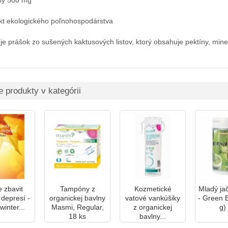
ly 500 mg
kt ekologického poľnohospodárstva
je prášok zo sušených kaktusových listov, ktorý obsahuje pektíny, mine
e produkty v kategórii
e zbavit
Tampóny z
Kozmetické
Mladý ja
 depresí -
organickej bavlny
vatové vankúšiky
- Green B
winter...
Masmi, Regular,
z organickej
g) 
18 ks
bavlny...