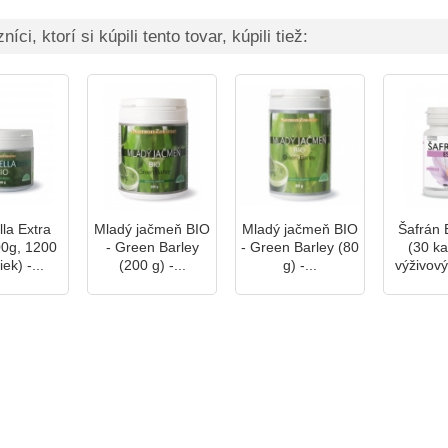
íci, ktorí si kúpili tento tovar, kúpili tiež:
lla Extra
Mladý jačmeň BIO
Mladý jačmeň BIO
Šafrán 
00g, 1200
- Green Barley
- Green Barley (80
(30 ka
iek) -...
(200 g) -...
g) -...
výživový