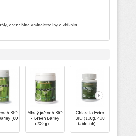
rály, esenciálne aminokyseliny a vlákninu.
čmeň BIO
Mladý jačmeň BIO
Chlorella Extra
Chlorell
arley (80
- Green Barley
BIO (100g, 400
BIO (300
-...
(200 g) -...
tabletiek) -...
tabletie