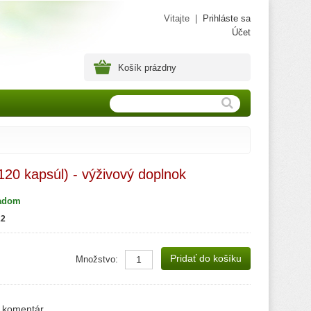
Vitajte |
Prihláste sa
Účet
Košík
prázdny
120 kapsúl) - výživový doplnok
adom
22
Pridať do košíku
Množstvo:
​​komentár