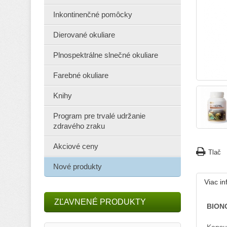
Inkontinenčné pomôcky
Dierované okuliare
Plnospektrálne slnečné okuliare
Farebné okuliare
Knihy
Program pre trvalé udržanie
zdravého zraku
Akciové ceny
Tlač
Nové produkty
Viac in
ZĽAVNENÉ PRODUKTY
BION