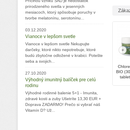
Príčinou vzniku SAD je nedostatok
prirodzeného svetla v jesenných
Zákazn
mesiacoch, ktorý spôsobuje poruchy v
tvorbe melatonínu, serotonínu...
03.12.2020
Vianoce v lepšom svetle
Vianoce v lepšom svetle Nekupujte
darčeky, ktoré nikto nepotrebuje, ktoré
budú zbytočne odložené v krabici. Potešte
seba a svojich...
Chlore
BIO (3
27.10.2020
tablet
Výhodný imunitný balíček pre celú
rodinu
Výhodné rodinné balenie 5+1 - Imunita,
zdravé kosti a zuby Ušetríte 13,30 EUR +
Doprava ZADARMO! Prečo si vybrať náš
Vitamín D? Už...