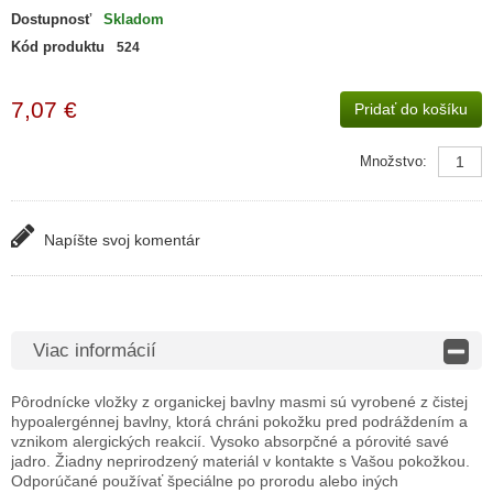
Dostupnosť
Skladom
Kód produktu
524
7,07 €
Pridať do košíku
Množstvo:
Napíšte svoj ​​komentár
Viac informácií
Pôrodnícke vložky z organickej bavlny masmi sú vyrobené z čistej
hypoalergénnej bavlny, ktorá chráni pokožku pred podráždením a
vznikom alergických reakcií. Vysoko absorpčné a pórovité savé
jadro. Žiadny neprirodzený materiál v kontakte s Vašou pokožkou.
Odporúčané používať špeciálne po prorodu alebo iných