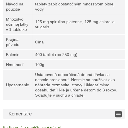
Návod na
tablety zapiť dostatočným množstvom pitnej
použitie
vody
Množstvo
125 mg spirulina platensis, 125 mg chlorella
účinnej látky
vulgaris
v 1 tabletke
Krajina
Čína
pôvodu
Balenie
400 tabliet (po 250 mg)
Hmotnosť
100g
Ustanovená odporúčaná denná dávka sa
nesmie presiahnuť. Nesmie sa používať ako
Upozornenie
náhrada rozmanitej stravy. Ukladať mimo
dosahu detí! Nie je určené deťom do 3 rokov.
Skladujte v suchu a chlade.
Komentáre
Buďte prvý a napíšte svoj ​​názor!