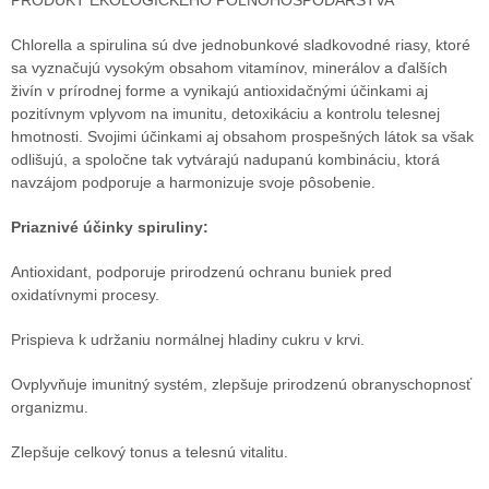
PRODUKT EKOLOGICKÉHO POĽNOHOSPODÁRSTVA
Chlorella a spirulina sú dve jednobunkové sladkovodné riasy, ktoré
sa vyznačujú vysokým obsahom vitamínov, minerálov a ďalších
živín v prírodnej forme a vynikajú antioxidačnými účinkami aj
pozitívnym vplyvom na imunitu, detoxikáciu a kontrolu telesnej
hmotnosti. Svojimi účinkami aj obsahom prospešných látok sa však
odlišujú, a spoločne tak vytvárajú nadupanú kombináciu, ktorá
navzájom podporuje a harmonizuje svoje pôsobenie.
Priaznivé účinky spiruliny:
Antioxidant, podporuje prirodzenú ochranu buniek pred
oxidatívnymi procesy.
Prispieva k udržaniu normálnej hladiny cukru v krvi.
Ovplyvňuje imunitný systém, zlepšuje prirodzenú obranyschopnosť
organizmu.
Zlepšuje celkový tonus a telesnú vitalitu.