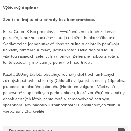
Výživový doplnok
Zvoľte si trojitú silu prírody bez kompromisov.
Extra Green 3 Bio predstavuje vyváženú zmes troch zelených
potravín, ktoré sa spoločne starajú o každú bunku vášho tela.
Sladkovodné jednobunkové riasy spirulina a chlorella ponúkajú
unikátny mix živín a mladý jačmeň toto všetko doplní silou a
vitalitou rašiacich zelených výhonkov. Zelená je farbou života a
tento špeciálny mix vám ju ponúkne hneď trikrát.
Každá 250mg tableta obsahuje rovnaký diel troch unikátnych
zelených potravín: chlorelly (Chlorella vulgaris), spiruliny (Spirulina
platensis) a mladého jačmeňa (Hordeum vulgare). Všetky sú
pestované v optimálnych podmienkach, ktoré zaručujú maximálny
obsah cenných látok, pestované a spracovávané šetrným
spôsobom, aby nedošlo k znehodnoteniu obsiahnutých živín, a
všetky sú v BIO kvalite.