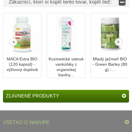
Zákazníci, ktorí si kúpili tento tovar, kúpili tiež:
MACA Extra BIO
Kozmetické vatové
Mladý jačmeň BIO
(120 kapsúl) -
vankúšiky z
- Green Barley (80
výživový doplnok
organickej
g) -...
bavlny...
ZĽAVNENÉ PRODUKTY
VŠETKO O NÁKUPE