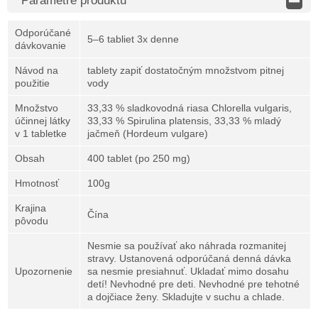
Parametre produktu
Odporúčané
5–6 tabliet 3x denne
dávkovanie
Návod na
tablety zapiť dostatočným množstvom pitnej
použitie
vody
Množstvo
33,33 % sladkovodná riasa Chlorella vulgaris,
účinnej látky
33,33 % Spirulina platensis, 33,33 % mladý
v 1 tabletke
jačmeň (Hordeum vulgare)
Obsah
400 tablet (po 250 mg)
Hmotnosť
100g
Krajina
Čína
pôvodu
Nesmie sa používať ako náhrada rozmanitej
stravy. Ustanovená odporúčaná denná dávka
Upozornenie
sa nesmie presiahnuť. Ukladať mimo dosahu
detí! Nevhodné pre deti. Nevhodné pre tehotné
a dojčiace ženy. Skladujte v suchu a chlade.