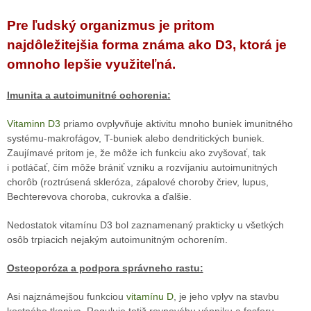
Pre ľudský organizmus je pritom
najdôležitejšia forma známa ako D3, ktorá je
omnoho lepšie využiteľná.
Imunita a autoimunitné ochorenia:
Vitaminn D3
priamo ovplyvňuje aktivitu mnoho buniek imunitného
systému-makrofágov, T-buniek alebo dendritických buniek.
Zaujímavé pritom je, že môže ich funkciu ako zvyšovať, tak
i potláčať, čím môže brániť vzniku a rozvíjaniu autoimunitných
chorôb (roztrúsená skleróza, zápalové choroby čriev, lupus,
Bechterevova choroba, cukrovka a ďalšie.
Nedostatok vitamínu D3 bol zaznamenaný prakticky u všetkých
osôb trpiacich nejakým autoimunitným ochorením.
Osteoporóza a podpora správneho rastu:
Asi najznámejšou funkciou
vitamínu D
, je jeho vplyv na stavbu
kostného tkaniva. Reguluje totiž rovnováhu vápniku a fosforu