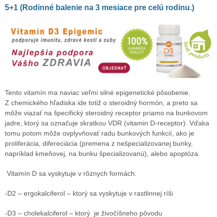
5+1 (
Rodinné balenie na 3 mesiace pre celú rodinu.)
Tento vitamín ma naviac veľmi silné epigenetické pôsobenie.
Z chemického hľadiska ide totiž o steroidný hormón, a preto sa
môže viazať na špecifický steroidný receptor priamo na bunkovom
jadre, ktorý sa označuje skratkou VDR (vitamin D-receptor). Vďaka
tomu potom môže ovplyvňovať radu bunkových funkcií, ako je
proliferácia, difereciácia (premena z nešpecializovanej bunky,
napríklad kmeňovej, na bunku špecializovanú), alebo apoptóza.
Vitamín D sa vyskytuje v rôznych formách:
-D2 – ergokalciferol – ktorý sa vyskytuje v rastlinnej ríši
-D3 – cholekalciferol – ktorý
je živočíšneho pôvodu