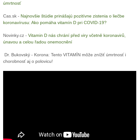
úmrtnosť
Cas.sk -
Najnovšie štúdie prinášajú pozitívne zistenia o liečbe
koronavírusu: Ako pomáha vitamín D pri COVID-19?
Novinky.cz -
Vitamin D nás chrání před viry včetně koronavirů,
únavou a celou řadou onemocnění
Dr. Bukovský - Korona: Tento VITAMÍN môže znížiť úmrtnosť i
chorobnosť aj o polovicu!