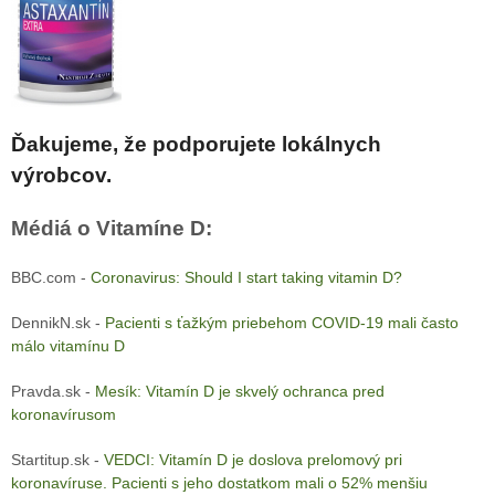
Ďakujeme, že podporujete lokálnych
výrobcov.
Médiá o Vitamíne D:
BBC.com -
Coronavirus: Should I start taking vitamin D?
DennikN.sk -
Pacienti s ťažkým priebehom COVID-19 mali často
málo vitamínu D
Pravda.sk -
Mesík: Vitamín D je skvelý ochranca pred
koronavírusom
Startitup.sk -
VEDCI: Vitamín D je doslova prelomový pri
koronavíruse. Pacienti s jeho dostatkom mali o 52% menšiu