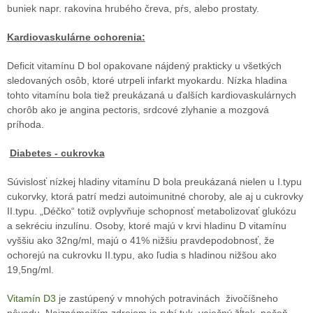
buniek napr. rakovina hrubého čreva, pŕs, alebo prostaty.
Kardiovaskulárne ochorenia:
Deficit vitamínu D bol opakovane nájdený prakticky u všetkých
sledovaných osôb, ktoré utrpeli infarkt myokardu. Nízka hladina
tohto vitamínu bola tiež preukázaná u ďalších kardiovaskulárnych
chorôb ako je angina pectoris, srdcové zlyhanie a mozgová
príhoda.
Diabetes - cukrovka
Súvislosť nízkej hladiny vitamínu D bola preukázaná nielen u I.typu
cukorvky, ktorá patrí medzi autoimunitné choroby, ale aj u cukrovky
II.typu. „Déčko“ totiž ovplyvňuje schopnosť metabolizovať glukózu
a sekréciu inzulínu. Osoby, ktoré majú v krvi hladinu D vitamínu
vyššiu ako 32ng/ml, majú o 41% nižšiu pravdepodobnosť, že
ochorejú na cukrovku II.typu, ako ľudia s hladinou nižšou ako
19,5ng/ml.
Vitamín D3
je zastúpený v mnohých potravinách
živočíšneho
pôvodu. Najznámejším zdrojom je rybí tuk, vaječný žĺtok, pečeň