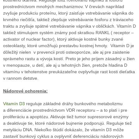
prostredníctvom mnohých mechanizmov. V črevách napríklad
zvyšuje produkciu proteínu, ktorý zaisťuje vstrebávanie vápnika do
krvného riečišťa, taktiež zlepšuje vstrebávanie fosforu z tráviaceho
traktu a zvyšuje spätné vstrebávanie vápnika v obličkách. Vitamín D
taktiež stimulujem systém známy pod skratkou RANKL ( receptor –
activator of nuclear factor), ktorý aktivuje kostné bunky zvané
osteoklasty, ktoré umožňujú prestavbu kostnej hmoty.
Vitamin D je
dôležitý nielen
v prevencii proti osteoporóze, ale aj pre zaistenie
správneho rastu a vývoja kostí. Preto je jeho príjem zásadný u žien
v menopauze, u detí, ale aj u tehotných žien, pretože hladina D
vitamínu v tehotenstve preukázateľne ovplyvňuje rast kosti dieťatka
v rannom detstve.
Nádorové ochorenia:
Vitamín D3
reguluje základné dráhy bunkového metabolizmu
a diferenciácie prostredníctvom VDR receptoru – a to platí i pre
proliferáciu a apoptózu. Aktivuje tiež tumor supresorové enzýmy
a deaktivuje tie, ktoré nádorové bujnenie podporujú. Reguluje tiež
metyláciu DNA. Niekoľko štúdií dokázalo, že vitamín D3 môže
zastaviť bunkový cyklus a ovplyvniť deferenciáciu nádorových