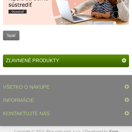
Späť
ZĽAVNENÉ PRODUKTY
VŠETKO O NÁKUPE
INFORMÁCIE
KONTAKTUJTE NÁS
Copyright © 2013, Blue step spol. s r.o. | Developed by
Kinet