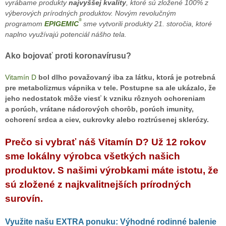
vyrábame produkty
najvyššej kvality
, ktoré sú zložené 100% z
výberových prírodných produktov. Novým revolučným
®
programom
EPIGEMIC
sme vytvorili produkty 21. storočia, ktoré
naplno využívajú potenciál nášho tela.
Ako bojovať proti koronavírusu?
Vitamín D
bol dlho považovaný iba za látku, ktorá je potrebná
pre metabolizmus vápnika v tele. Postupne sa ale ukázalo, že
jeho nedostatok môže viesť k vzniku rôznych ochoreniam
a porúch, vrátane nádorových chorôb, porúch imunity,
ochorení srdca a ciev, cukrovky alebo roztrúsenej sklerózy.
Prečo si vybrať náš Vitamín D? Už 12 rokov
sme lokálny výrobca všetkých našich
produktov. S našimi výrobkami máte istotu, že
sú zložené z najkvalitnejších prírodných
surovín.
Využite našu EXTRA ponuku:
Výhodné rodinné balenie