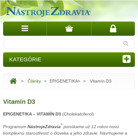
KATEGÓRIE
>
Články
>
EPIGENETIKA
>
Vitamín D3
®
Vitamín D3
EPIGENETIKA – VITAMÍN D3
(Cholekalciferol)
®
Programom
NástrojeZdravia
ponúkame už 12 rokov novú
komplexnú starostlivosť o človeka a jeho zdravie.
Navrhujeme a